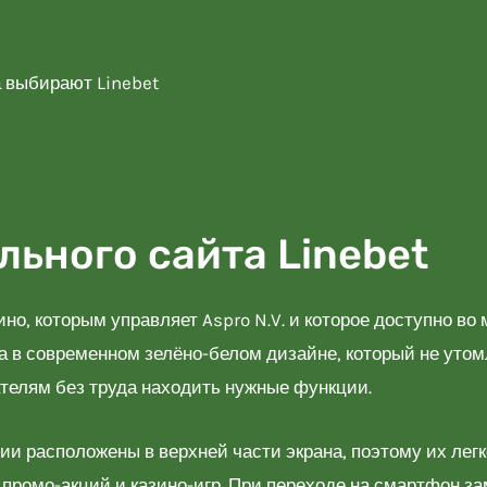
 выбирают Linebet
ьного сайта Linebet
но, которым управляет Aspro N.V. и которое доступно во
 в современном зелёно-белом дизайне, который не утомля
телям без труда находить нужные функции.
и расположены в верхней части экрана, поэтому их лег
 промо-акций и казино-игр. При переходе на смартфон 