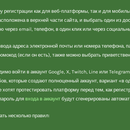
у регистрации как для веб-платформы, так и для мобил
расположена в верхней части сайта, и выбрать один из д
 через email, телефон, в один клик или через социальн
вода адреса электронной почты или номера телефона, па
омокод (если он есть), также можно выбрать приветстве
мо войти в аккаунт Google, X, Twitch, Line или Telegra
ов, которые создают полноценный аккаунт, вариант «в о
ые хотят протестировать платформу перед тем, как регис
 пароль для
входа в аккаунт
будут сгенерированы автомат
ть несколько правил: