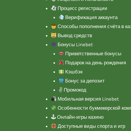
Процесс регистрации
Верификация аккаунта
Способы пополнения счёта в ка
Вывод средств
Бонусы Linebet
Приветственные бонусы
Подарок на день рождения
Кэшбэк
Бонус за депозит
✌ Промокод
Мобильная версия Linebet
Особенности букмекерской ком
🕹 Онлайн-игры казино
Доступные виды спорта и игр