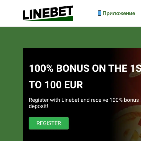
Skip
Приложение
to
content