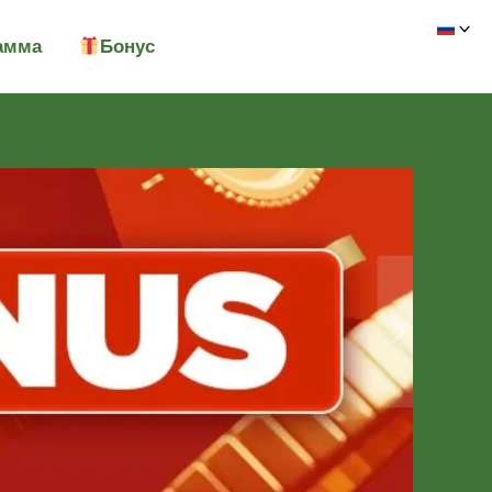
амма
Бонус