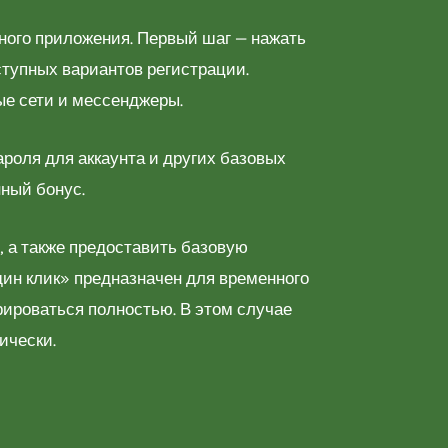
ьного приложения. Первый шаг — нажать
оступных вариантов регистрации.
ые сети и мессенджеры.
роля для аккаунта и других базовых
нный бонус.
m, а также предоставить базовую
дин клик» предназначен для временного
трироваться полностью. В этом случае
ически.