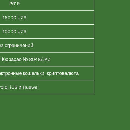
2019
15000 UZS
10000 UZS
ез ограничений
 Кюрасао № 8048/JAZ
ектронные кошельки, криптовалюта
oid, iOS и Huawei