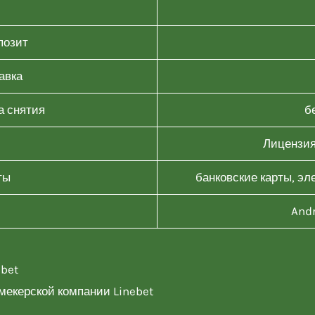
позит
авка
 снятия
б
Лицензия
ты
банковские карты, эл
Andr
ebet
мекерской компании Linebet