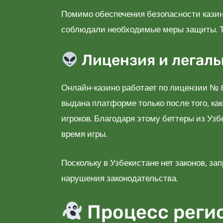
Помимо обеспечения безопасности казино
соблюдали необходимые меры защиты. Та
Лицензия и легаль
Онлайн-казино работает по лицензии № 
выдана платформе только после того, ка
игроков. Благодаря этому беттеры из Уз
время игры.
Поскольку в Узбекистане нет законов, з
нарушения законодательства.
Процесс реги